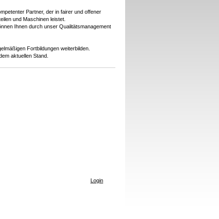
petenter Partner, der in fairer und offener
ilen und Maschinen leistet.
 können Ihnen durch unser Qualitätsmanagement
elmäßigen Fortbildungen weiterbilden.
dem aktuellen Stand.
Login