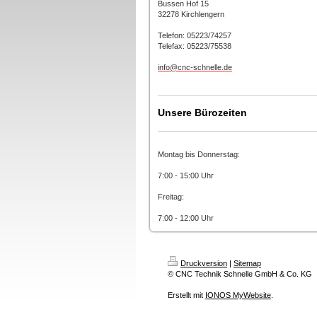
Bussen Hof 15
32278 Kirchlengern
Telefon: 05223/74257
Telefax: 05223/75538
info@cnc-schnelle.de
Unsere Bürozeiten
Montag bis Donnerstag:
7:00 - 15:00 Uhr
Freitag:
7:00 - 12:00 Uhr
Druckversion
|
Sitemap
© CNC Technik Schnelle GmbH & Co. KG
Erstellt mit
IONOS MyWebsite
.